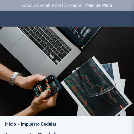
Estudio Contable CIR | Contador| 📍Mar del Plata
Inicio
Impuesto Cedular
/