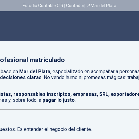
Estudio Contable CIR | Contador| 📍Mar del Plata
rofesional matriculado
n base en
Mar del Plata
, especializado en acompañar a persona
y decisiones claras
. No vendo humo ni promesas mágicas: trabaj
istas, responsables inscriptos, empresas, SRL, exportador
nes y, sobre todo, a
pagar lo justo
.
uestos. Es entender el negocio del cliente.